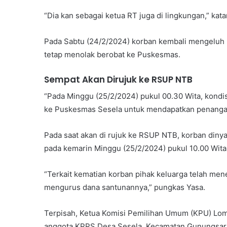
“Dia kan sebagai ketua RT juga di lingkungan,” kata
Pada Sabtu (24/2/2024) korban kembali mengeluh k
tetap menolak berobat ke Puskesmas.
Sempat Akan Dirujuk ke RSUP NTB
“Pada Minggu (25/2/2024) pukul 00.30 Wita, kondi
ke Puskesmas Sesela untuk mendapatkan penangan
Pada saat akan di rujuk ke RSUP NTB, korban diny
pada kemarin Minggu (25/2/2024) pukul 10.00 Wita
“Terkait kematian korban pihak keluarga telah me
mengurus dana santunannya,” pungkas Yasa.
Terpisah, Ketua Komisi Pemilihan Umum (KPU) Lom
anggota KPPS Desa Sesela, Kecamatan Gunungsari