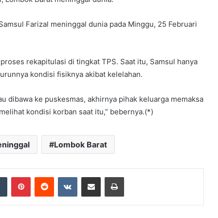
 Samsul Farizal meninggal dunia pada Minggu, 25 Februari
roses rekapitulasi di tingkat TPS. Saat itu, Samsul hanya
nnya kondisi fisiknya akibat kelelahan.
mau dibawa ke puskesmas, akhirnya pihak keluarga memaksa
lihat kondisi korban saat itu,” bebernya.(*)
ninggal
Lombok Barat
dIn
Tumblr
Pinterest
Reddit
VKontakte
Share via Email
Print