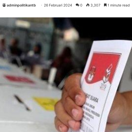
adminpolitikantb
26 Februari 2024
0
3,307
1 minute read