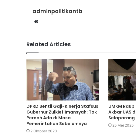
adminpolitikantb
Website
Related Articles
DPRD Sentil Gaji-Kinerja Stafsus
UMKM Raup B
Gubernur Zulkieflimansyah: Tak
Akbar UAS d
Pernah Ada di Masa
Selaparang
Pemerintahan Sebelumnya
25 Mei 2025
2 Oktober 2023