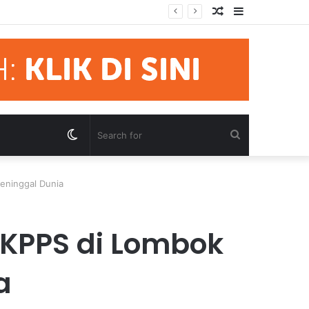
Random
Sidebar
mua Pihak Hormati Supremasi Hukum
Article
Switch
Search
skin
for
eninggal Dunia
 KPPS di Lombok
a