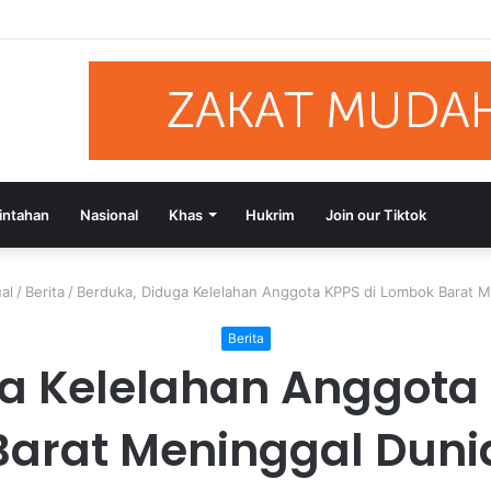
si Putusan Bebas Tiga Terdakwa Kasus Gratifikasi DPRD NTB, Ajak Se
intahan
Nasional
Khas
Hukrim
Join our Tiktok
al
/
Berita
/
Berduka, Diduga Kelelahan Anggota KPPS di Lombok Barat M
Berita
a Kelelahan Anggota
Barat Meninggal Duni