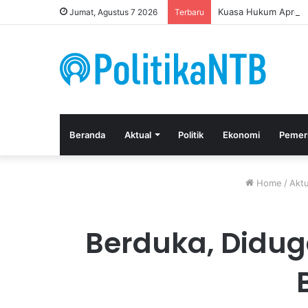
Kuasa Hukum Apresia
Jumat, Agustus 7 2026
Terbaru
Beranda
Aktual
Politik
Ekonomi
Pemer
Home
/
Aktu
Berduka, Didug