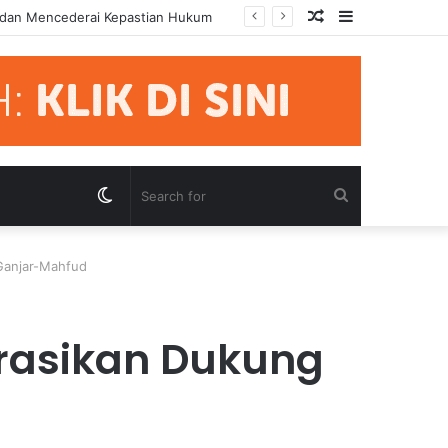
Random
Sidebar
mua Pihak Hormati Supremasi Hukum
Article
Switch
Search
skin
for
Ganjar-Mahfud
rasikan Dukung