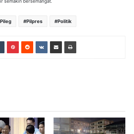
dir semakin bersemangat.
Pileg
Pilpres
Politik
dIn
Tumblr
Pinterest
Reddit
VKontakte
Share via Email
Print