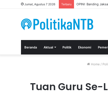
Kuasa Hukum Apresia
Jumat, Agustus 7 2026
Terbaru
Beranda
Aktual
Politik
Ekonomi
Pemer
Home
/
Poli
Tuan Guru Se-