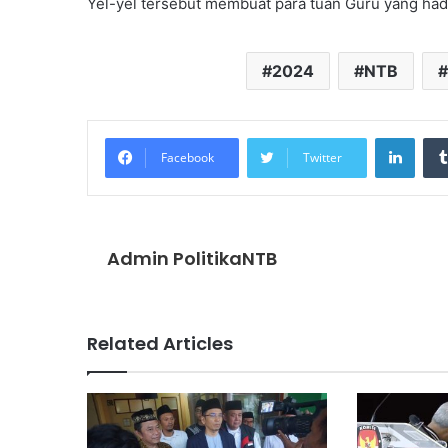
Yel-yel tersebut membuat para tuan Guru yang ha
2024
NTB
Linke
Facebook
Twitter
Admin PolitikaNTB
Related Articles