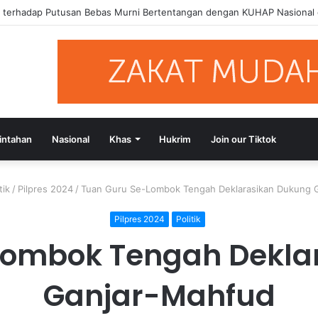
si Putusan Bebas Tiga Terdakwa Kasus Gratifikasi DPRD NTB, Ajak Se
intahan
Nasional
Khas
Hukrim
Join our Tiktok
tik
/
Pilpres 2024
/
Tuan Guru Se-Lombok Tengah Deklarasikan Dukung 
Pilpres 2024
Politik
Lombok Tengah Dekla
Ganjar-Mahfud