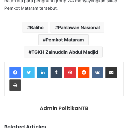
Rata-rata para penghuni group WA menyayangkan sikap
Pemkot Mataram tersebut.
Baliho
Pahlawan Nasional
Pemkot Mataram
TGKH Zainuddin Abdul Madjid
LinkedIn
Tumblr
Pinterest
Reddit
VKontakte
Share via Email
Print
Admin PolitikaNTB
Related Articles