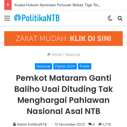
Kuasa Hukum Apresiasi Putusan Bebas Tiga Terdakwa Kasus Gratifikasi DPRD NTB, Ajak Semua Pihak Hormati Supremasi Hukum
Menu
Switch
S
skin
fo
Home
/
Nasional
Nasional
Pilpres 2024
Politik
Pemkot Mataram Ganti
Baliho Usai Dituding Tak
Menghargai Pahlawan
Nasional Asal NTB
Admin PolitikaNTB
10 November 2023
0
1,778