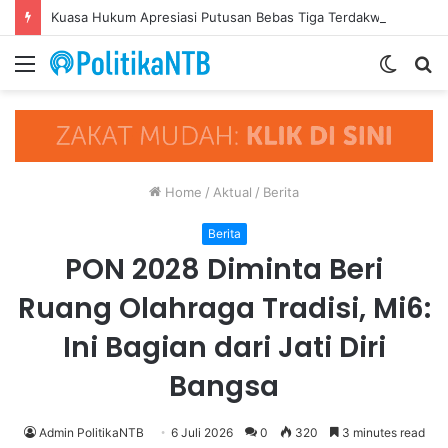
Kuasa Hukum Apresiasi Putusan Bebas Tiga Terdakwa Kasus Gratifikasi DPRD NTB, Ajak Semua Pihak Hormati Supremasi Hukum
Menu
Switch
S
skin
fo
Home
/
Aktual
/
Berita
Berita
PON 2028 Diminta Beri
Ruang Olahraga Tradisi, Mi6:
Ini Bagian dari Jati Diri
Bangsa
Admin PolitikaNTB
6 Juli 2026
0
320
3 minutes read