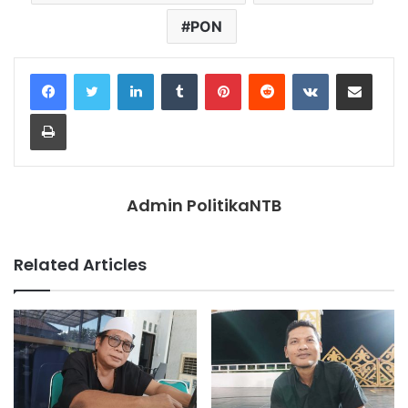
PON
LinkedIn
Tumblr
Pinterest
Reddit
VKontakte
Share via Email
Print
Admin PolitikaNTB
Related Articles