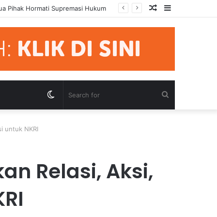
Random
Sidebar
rsidangan
Article
Switch
Search
skin
for
i untuk NKRI
n Relasi, Aksi,
KRI