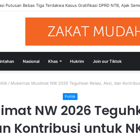
Terdakwa Gratifikasi DPRD NTB Tegaskan Keadilan Berdasarkan Fakta Pe
intahan
Nasional
Khas
Hukrim
Join our Tiktok
litik
/
Mukernas Muslimat NW 2026 Teguhkan Relasi, Aksi, dan Kontribus
Politik
mat NW 2026 Teguhka
n Kontribusi untuk N