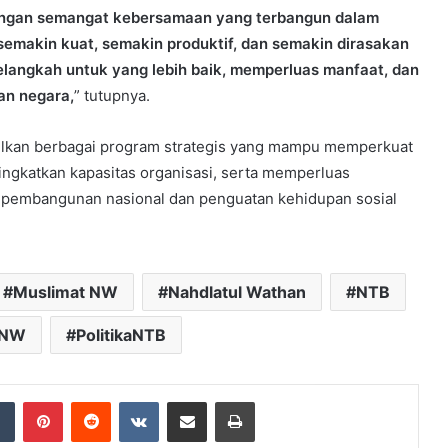
engan semangat kebersamaan yang terbangun dalam
semakin kuat, semakin produktif, dan semakin dirasakan
elangkah untuk yang lebih baik, memperluas manfaat, dan
an negara,
” tutupnya.
lkan berbagai program strategis yang mampu memperkuat
ingkatkan kapasitas organisasi, serta memperluas
pembangunan nasional dan penguatan kehidupan sosial
Muslimat NW
Nahdlatul Wathan
NTB
BNW
PolitikaNTB
dIn
Tumblr
Pinterest
Reddit
VKontakte
Share via Email
Print