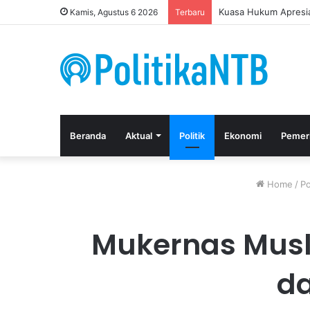
Putusan Bebas Tiga 
Kamis, Agustus 6 2026
Terbaru
Beranda
Aktual
Politik
Ekonomi
Pemer
Home
/
Po
Mukernas Musli
da