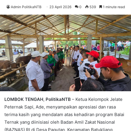
Admin PolitikaNTB
23 April 2026
0
539
1 minute read
LOMBOK TENGAH
,
PolitikaNTB
– Ketua Kelompok Jelate
Peternak Sapi, Ade, menyampaikan apresiasi dan rasa
terima kasih yang mendalam atas kehadiran program Balai
Ternak yang diinisiasi oleh Badan Amil Zakat Nasional
(BAZNAS) RI di Desa Pagutan, Kecamatan Batukliang,