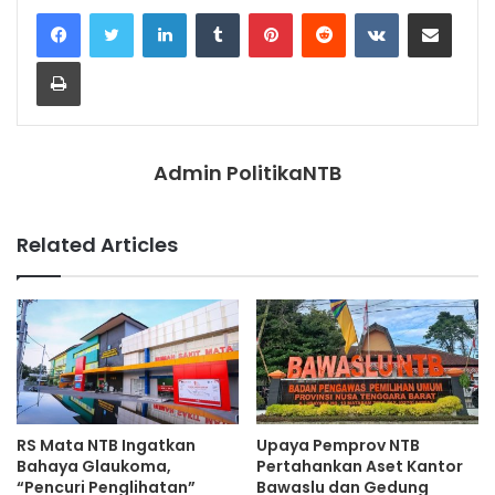
LinkedIn
Tumblr
Pinterest
Reddit
VKontakte
Share via Email
Print
Admin PolitikaNTB
Related Articles
RS Mata NTB Ingatkan
Upaya Pemprov NTB
Bahaya Glaukoma,
Pertahankan Aset Kantor
“Pencuri Penglihatan”
Bawaslu dan Gedung