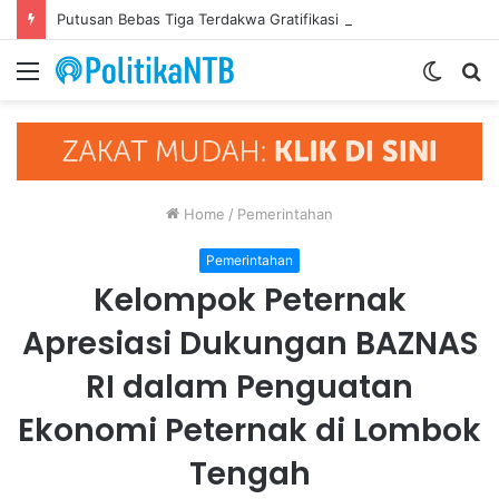
Putusan Bebas Tiga Terdakwa Gratifikasi DPRD NTB Tegaskan Keadilan Berdasarkan Fakta Persidangan
Menu
Switch
S
skin
fo
Home
/
Pemerintahan
Pemerintahan
Kelompok Peternak
Apresiasi Dukungan BAZNAS
RI dalam Penguatan
Ekonomi Peternak di Lombok
Tengah