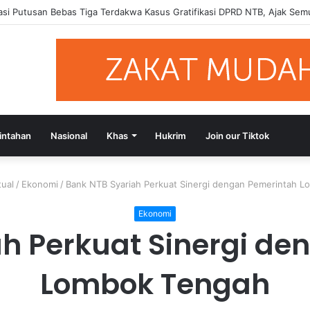
Terdakwa Gratifikasi DPRD NTB Tegaskan Keadilan Berdasarkan Fakta Pe
intahan
Nasional
Khas
Hukrim
Join our Tiktok
ual
/
Ekonomi
/
Bank NTB Syariah Perkuat Sinergi dengan Pemerintah 
Ekonomi
h Perkuat Sinergi d
Lombok Tengah