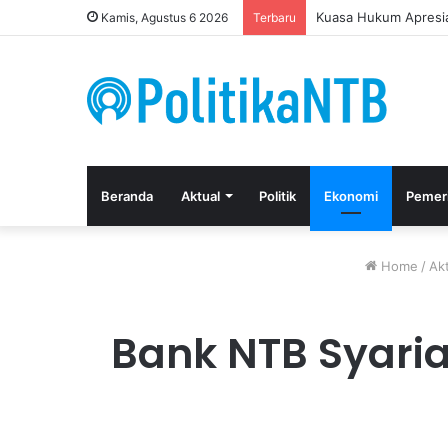
Putusan Bebas Tiga 
Kamis, Agustus 6 2026
Terbaru
Beranda
Aktual
Politik
Ekonomi
Pemer
Home
/
Akt
Bank NTB Syaria