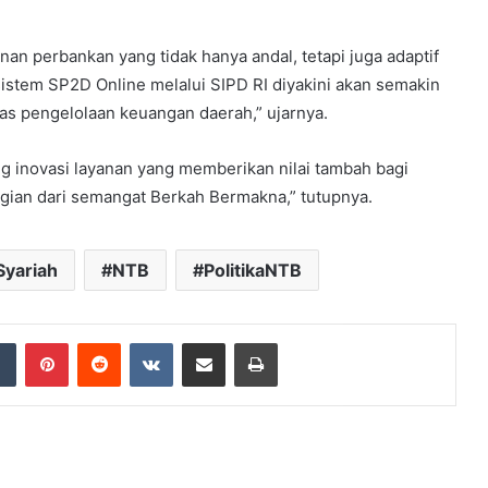
n perbankan yang tidak hanya andal, tetapi juga adaptif
istem SP2D Online melalui SIPD RI diyakini akan semakin
tas pengelolaan keuangan daerah,” ujarnya.
 inovasi layanan yang memberikan nilai tambah bagi
gian dari semangat Berkah Bermakna,” tutupnya.
Syariah
NTB
PolitikaNTB
dIn
Tumblr
Pinterest
Reddit
VKontakte
Share via Email
Print