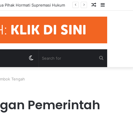
Random
Sidebar
rsidangan
Article
Switch
Search
skin
for
Lombok Tengah
engan Pemerintah