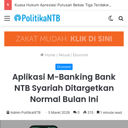
Kuasa Hukum Apresiasi Putusan Bebas Tiga Terdakwa Kasus Gratifikasi DPRD NTB, Ajak Semua Pihak Hormati Supremasi Hukum
Menu
Switch
S
skin
fo
Home
/
Aktual
/
Ekonomi
Ekonomi
Aplikasi M-Banking Bank
NTB Syariah Ditargetkan
Normal Bulan Ini
Admin PolitikaNTB
5 Maret 2026
0
315
1 minute read