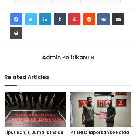
LinkedIn
Tumblr
Pinterest
Reddit
VKontakte
Share via Email
Print
Admin PolitikaNTB
Related Articles
Liput Banjir, Jurnalis Inside
PT LNI Dilaporkan ke Polda