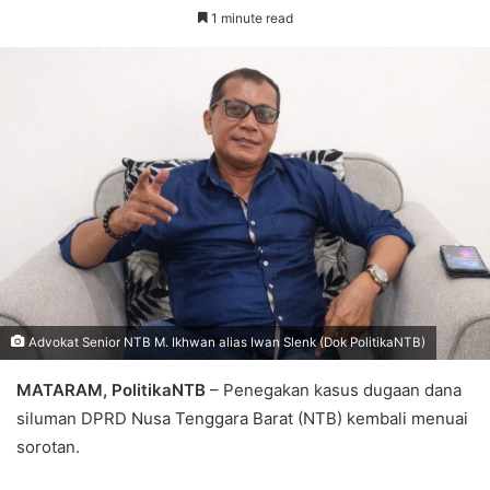
1 minute read
Advokat Senior NTB M. Ikhwan alias Iwan Slenk (Dok PolitikaNTB)
MATARAM, PolitikaNTB
– Penegakan kasus dugaan dana
siluman DPRD Nusa Tenggara Barat (NTB) kembali menuai
sorotan.