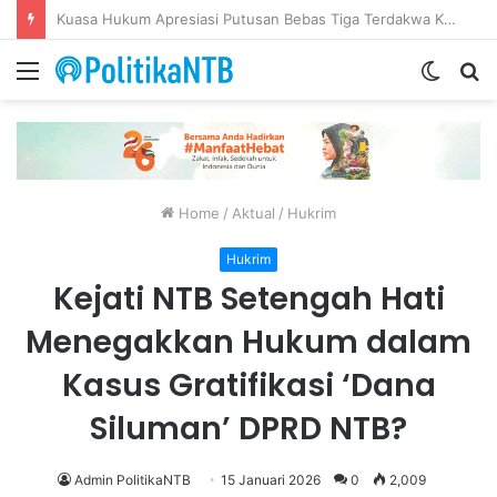
Putusan Bebas Tiga Terdakwa Gratifikasi DPRD NTB Tegaskan Keadilan Berdasarkan Fakta Persidangan
Menu
Switch
S
skin
fo
Home
/
Aktual
/
Hukrim
Hukrim
Kejati NTB Setengah Hati
Menegakkan Hukum dalam
Kasus Gratifikasi ‘Dana
Siluman’ DPRD NTB?
Admin PolitikaNTB
15 Januari 2026
0
2,009