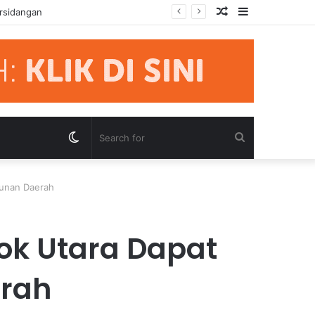
Random
Sidebar
nternal PAN
Article
Switch
Search
skin
for
gunan Daerah
ok Utara Dapat
rah