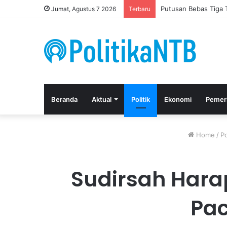
Gerindra NTB Minta 
Jumat, Agustus 7 2026
Terbaru
Beranda
Aktual
Politik
Ekonomi
Pemer
Home
/
Po
Sudirsah Hara
Pa