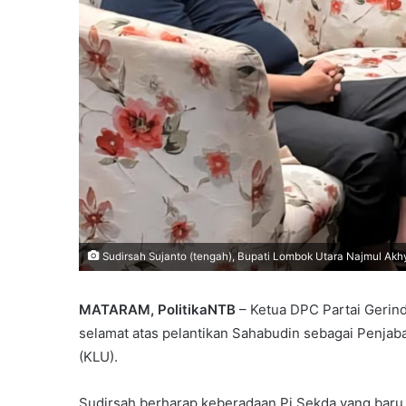
Sudirsah Sujanto (tengah), Bupati Lombok Utara Najmul Akhya
MATARAM, PolitikaNTB
– Ketua DPC Partai Gerin
selamat atas pelantikan Sahabudin sebagai Penjab
(KLU).
Sudirsah berharap keberadaan Pj Sekda yang baru 