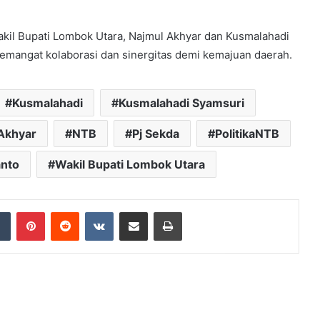
kil Bupati Lombok Utara, Najmul Akhyar dan Kusmalahadi
semangat kolaborasi dan sinergitas demi kemajuan daerah.
Kusmalahadi
Kusmalahadi Syamsuri
Akhyar
NTB
Pj Sekda
PolitikaNTB
anto
Wakil Bupati Lombok Utara
dIn
Tumblr
Pinterest
Reddit
VKontakte
Share via Email
Print