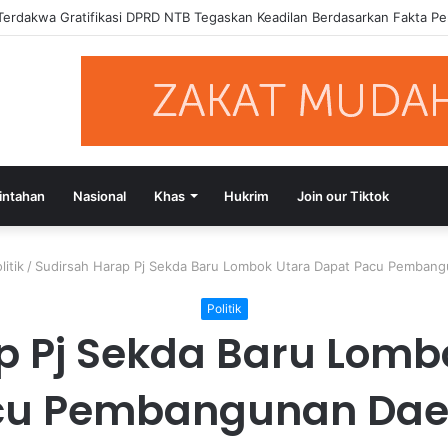
Muazzim Luruskan Pernyataannya, Jangan Seret Partai Lain ke Polemik I
intahan
Nasional
Khas
Hukrim
Join our Tiktok
litik
/
Sudirsah Harap Pj Sekda Baru Lombok Utara Dapat Pacu Pemban
Politik
p Pj Sekda Baru Lomb
cu Pembangunan Dae