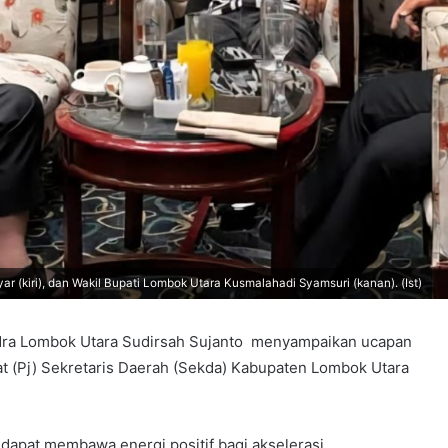
r (kiri), dan Wakil Bupati Lombok Utara Kusmalahadi Syamsuri (kanan). (Ist)
dra Lombok Utara Sudirsah Sujanto menyampaikan ucapan
at (Pj) Sekretaris Daerah (Sekda) Kabupaten Lombok Utara
dapat membawa energi positif bagi akselerasi