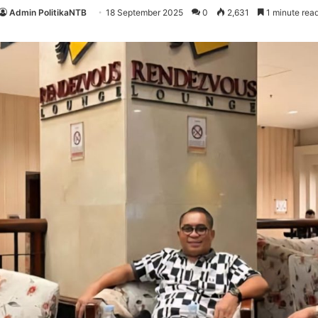
Admin PolitikaNTB
18 September 2025
0
2,631
1 minute rea