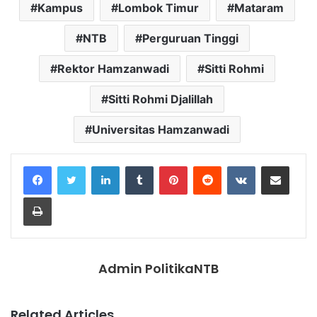
Kampus
Lombok Timur
Mataram
NTB
Perguruan Tinggi
Rektor Hamzanwadi
Sitti Rohmi
Sitti Rohmi Djalillah
Universitas Hamzanwadi
LinkedIn
Tumblr
Pinterest
Reddit
VKontakte
Share via Email
Print
Admin PolitikaNTB
Related Articles