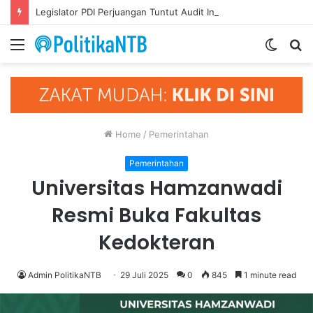
Legislator PDI Perjuangan Tuntut Audit Investigatif Dana BTR Setengah Triliun
Menu
Switch
S
skin
fo
Home
/
Pemerintahan
Pemerintahan
Universitas Hamzanwadi
Resmi Buka Fakultas
Kedokteran
Admin PolitikaNTB
29 Juli 2025
0
845
1 minute read