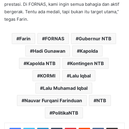
prestasi. Di FORNAS, kami ingin semua bahagia dan aktif
bergerak. Tentu ada medali, tapi bukan itu target utama,”
tegas Farin.
Farin
FORNAS
Gubernur NTB
Hadi Gunawan
Kapolda
Kapolda NTB
Kontingen NTB
KORMI
Lalu Iqbal
Lalu Muhamad Iqbal
Nauvar Furqani Farinduan
NTB
PolitikaNTB
LinkedIn
Tumblr
Pinterest
Reddit
VKontakte
Share via Email