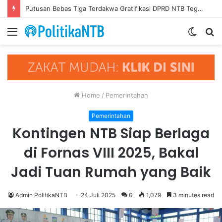
Putusan Bebas Tiga Terdakwa Gratifikasi DPRD NTB Tegaskan Keadilan Berdasarkan Fakta Persidangan
Menu
Switch
S
skin
fo
Home
/
Pemerintahan
Pemerintahan
Kontingen NTB Siap Berlaga
di Fornas VIII 2025, Bakal
Jadi Tuan Rumah yang Baik
Admin PolitikaNTB
24 Juli 2025
0
1,079
3 minutes read