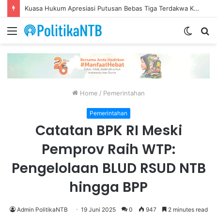
Putusan Bebas Tiga Terdakwa Gratifikasi DPRD NTB Tegaskan Keadilan Berdasarkan Fakta Persidangan
Menu
Switch
S
skin
fo
Home
/
Pemerintahan
Pemerintahan
Catatan BPK RI Meski
Pemprov Raih WTP:
Pengelolaan BLUD RSUD NTB
hingga BPP
Admin PolitikaNTB
19 Juni 2025
0
947
2 minutes read