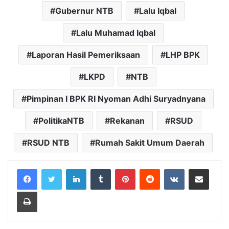
Gubernur NTB
Lalu Iqbal
Lalu Muhamad Iqbal
Laporan Hasil Pemeriksaan
LHP BPK
LKPD
NTB
Pimpinan I BPK RI Nyoman Adhi Suryadnyana
PolitikaNTB
Rekanan
RSUD
RSUD NTB
Rumah Sakit Umum Daerah
LinkedIn
Tumblr
Pinterest
Reddit
VKontakte
Share via Email
Print