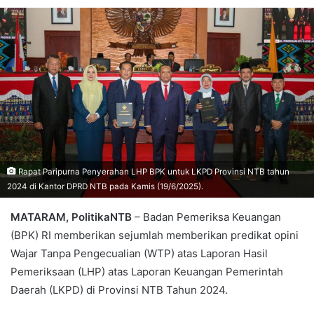
Rapat Paripurna Penyerahan LHP BPK untuk LKPD Provinsi NTB tahun
2024 di Kantor DPRD NTB pada Kamis (19/6/2025).
MATARAM, PolitikaNTB
– Badan Pemeriksa Keuangan
(BPK) RI memberikan sejumlah memberikan predikat opini
Wajar Tanpa Pengecualian (WTP) atas Laporan Hasil
Pemeriksaan (LHP) atas Laporan Keuangan Pemerintah
Daerah (LKPD) di Provinsi NTB Tahun 2024.