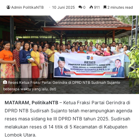
Admin PolitikaNTB
10 Juni 2025
0
911
2 minutes read
Reses Ketua Fraksi Partai Gerindra di DPRD NTB Sudirsah Sujanto
beberapa waktu yang lalu. (Ist)
MATARAM, PolitikaNTB
– Ketua Fraksi Partai Gerindra di
DPRD NTB Sudirsah Sujanto telah merampungkan agenda
reses masa sidang ke III DPRD NTB tahun 2025. Sudirsah
melakukan reses di 14 titik di 5 Kecamatan di Kabupaten
Lombok Utara.