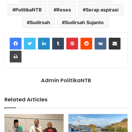
PolitikaNTB
Reses
Serap aspirasi
Sudirsah
Sudirsah Sujanto
LinkedIn
Tumblr
Pinterest
Reddit
VKontakte
Share via Email
Print
Admin PolitikaNTB
Related Articles