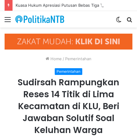
Kuasa Hukum Apresiasi Putusan Bebas Tiga Terdakwa Kasus Gratifikasi DPRD NTB, Ajak Semua Pihak Hormati Supremasi Hukum
Menu
Switch
S
skin
fo
Home
/
Pemerintahan
Pemerintahan
Sudirsah Rampungkan
Reses 14 Titik di Lima
Kecamatan di KLU, Beri
Jawaban Solutif Soal
Keluhan Warga