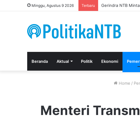
Gerindra NTB Minta
Minggu, Agustus 9 2026
Terbaru
Beranda
Aktual
Politik
Ekonomi
Pemer
Home
/
Pe
Menteri Transm