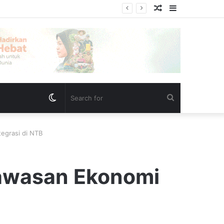
Random
Sidebar
Internal PAN
Article
Switch
Search
skin
for
egrasi di NTB
Kawasan Ekonomi