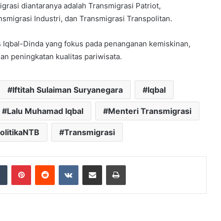
grasi diantaranya adalah Transmigrasi Patriot,
smigrasi Industri, dan Transmigrasi Transpolitan.
s Iqbal-Dinda yang fokus pada penanganan kemiskinan,
an peningkatan kualitas pariwisata.
Iftitah Sulaiman Suryanegara
Iqbal
Lalu Muhamad Iqbal
Menteri Transmigrasi
olitikaNTB
Transmigrasi
dIn
Tumblr
Pinterest
Reddit
VKontakte
Share via Email
Print