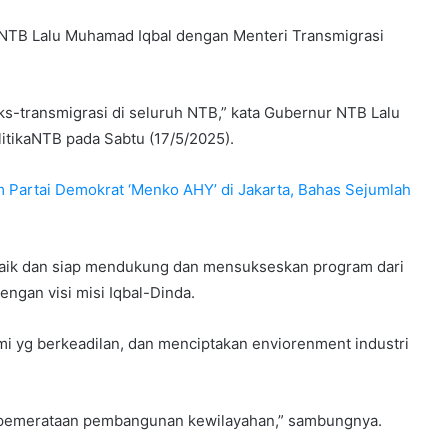
r NTB Lalu Muhamad Iqbal dengan Menteri Transmigrasi
 eks-transmigrasi di seluruh NTB,” kata Gubernur NTB Lalu
itikaNTB pada Sabtu (17/5/2025).
 Partai Demokrat ‘Menko AHY’ di Jakarta, Bahas Sejumlah
baik dan siap mendukung dan mensukseskan program dari
ngan visi misi Iqbal-Dinda.
mi yg berkeadilan, dan menciptakan enviorenment industri
i pemerataan pembangunan kewilayahan,” sambungnya.