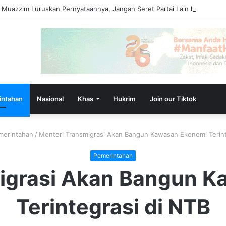
 Muazzim Luruskan Pernyataannya, Jangan Seret Partai Lain ke Polemik 
intahan
Nasional
Khas
Hukrim
Join our Tiktok
merintahan
/
Menteri Transmigrasi Akan Bangun Kawasan Ekonomi Terint
Pemerintahan
igrasi Akan Bangun 
Terintegrasi di NTB