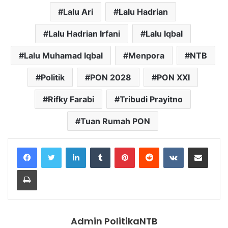
Lalu Ari
Lalu Hadrian
Lalu Hadrian Irfani
Lalu Iqbal
Lalu Muhamad Iqbal
Menpora
NTB
Politik
PON 2028
PON XXI
Rifky Farabi
Tribudi Prayitno
Tuan Rumah PON
LinkedIn
Tumblr
Pinterest
Reddit
VKontakte
Share via Email
Print
Admin PolitikaNTB