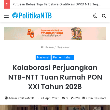
Putusan Bebas Tiga Terdakwa Gratifikasi DPRD NTB Tegaskan Keadilan Berdasarkan Fakta Persidangan
Menu
Switch
S
skin
fo
Home
/
Nasional
Nasional
Pemerintahan
Kolaborasi Perjuangkan
NTB-NTT Tuan Rumah PON
XXI Tahun 2028
Admin PolitikaNTB
24 April 2025
0
829
2 minutes read