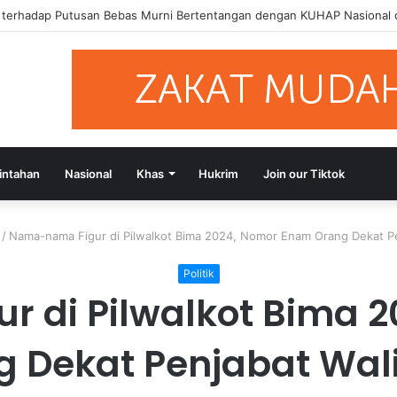
si Putusan Bebas Tiga Terdakwa Kasus Gratifikasi DPRD NTB, Ajak Se
intahan
Nasional
Khas
Hukrim
Join our Tiktok
/
Nama-nama Figur di Pilwalkot Bima 2024, Nomor Enam Orang Dekat Pe
Politik
 di Pilwalkot Bima 
g Dekat Penjabat Wali