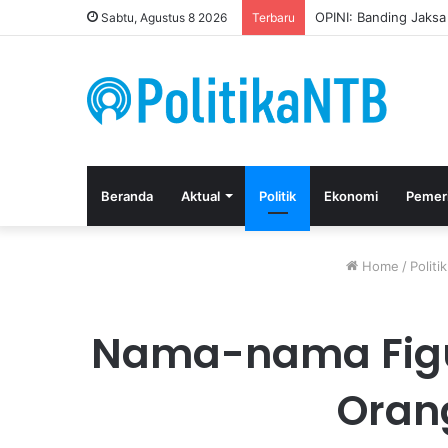
Kuasa Hukum Apresia
Sabtu, Agustus 8 2026
Terbaru
Beranda
Aktual
Politik
Ekonomi
Pemer
Home
/
Politik
Nama-nama Figur
Oran