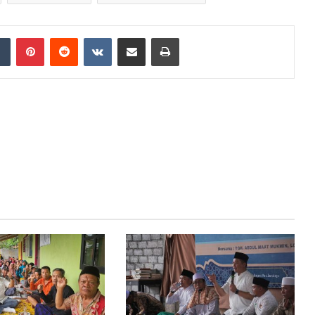
dIn
Tumblr
Pinterest
Reddit
VKontakte
Share via Email
Print