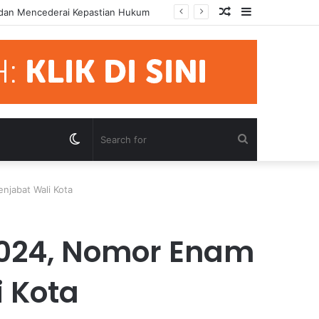
Random
Sidebar
mua Pihak Hormati Supremasi Hukum
Article
Switch
Search
skin
for
njabat Wali Kota
2024, Nomor Enam
 Kota