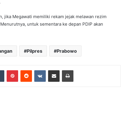
.
kan, jika Megawati memiliki rekam jejak melawan rezim
i. Menurutnya, untuk sementara ke depan PDIP akan
angan
Pilpres
Prabowo
dIn
Tumblr
Pinterest
Reddit
VKontakte
Share via Email
Print