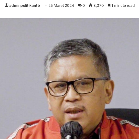
adminpolitikantb
25 Maret 2024
0
3,370
1 minute read