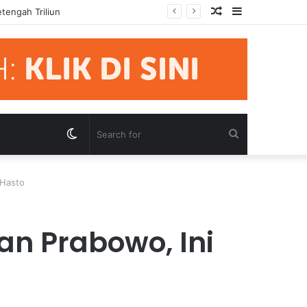
Random
Sidebar
mua Pihak Hormati Supremasi Hukum
Article
Switch
Search
skin
for
 Hasto
n Prabowo, Ini