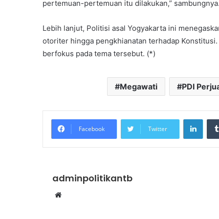
pertemuan-pertemuan itu dilakukan,” sambungnya
Lebih lanjut, Politisi asal Yogyakarta ini menegas
otoriter hingga pengkhianatan terhadap Konstitus
berfokus pada tema tersebut. (*)
Megawati
PDI Perju
Linke
Facebook
Twitter
adminpolitikantb
Website