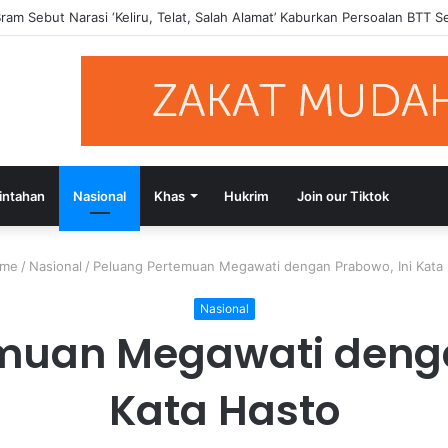
si Putusan Bebas Tiga Terdakwa Kasus Gratifikasi DPRD NTB, Ajak Se
intahan
Nasional
Khas
Hukrim
Join our Tiktok
me
/
Nasional
/
Peluang Pertemuan Megawati dengan Prabowo, Ini Kata
Nasional
muan Megawati denga
Kata Hasto