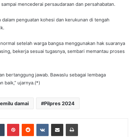
us sampai mencederai persaudaraan dan persahabatan.
n dalam penguatan kohesi dan kerukunan di tengah
k.
li normal setelah warga bangsa menggunakan hak suaranya
sing, bekerja sesuai tugasnya, sembari memantau proses
 dan bertanggung jawab. Bawaslu sebagai lembaga
baik,” ujarnya.(*)
emilu damai
Pilpres 2024
dIn
Tumblr
Pinterest
Reddit
VKontakte
Share via Email
Print