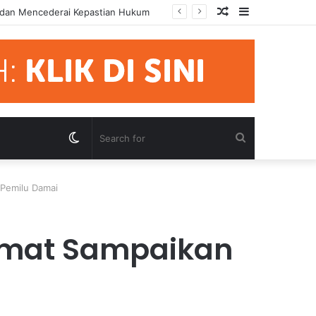
Random
Sidebar
mua Pihak Hormati Supremasi Hukum
Article
Switch
Search
skin
for
Pemilu Damai
umat Sampaikan