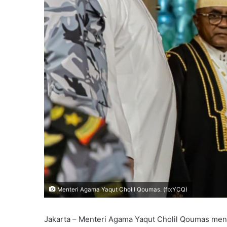
Menteri Agama Yaqut Cholil Qoumas. (fb:YCQ)
Jakarta – Menteri Agama Yaqut Cholil Qoumas men