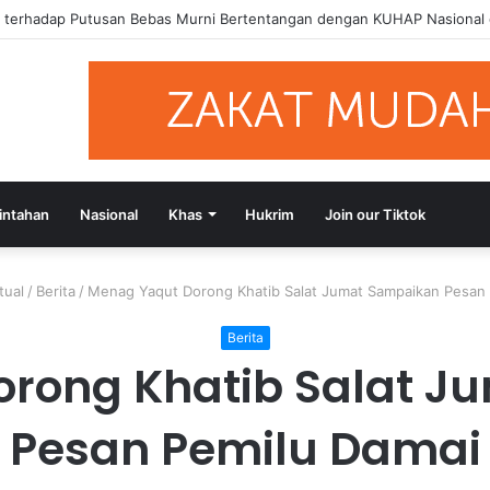
si Putusan Bebas Tiga Terdakwa Kasus Gratifikasi DPRD NTB, Ajak Se
intahan
Nasional
Khas
Hukrim
Join our Tiktok
tual
/
Berita
/
Menag Yaqut Dorong Khatib Salat Jumat Sampaikan Pesan 
Berita
orong Khatib Salat J
Pesan Pemilu Damai