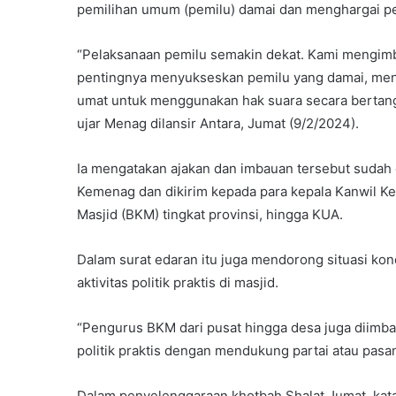
pemilihan umum (pemilu) damai dan menghargai per
“Pelaksanaan pemilu semakin dekat. Kami mengimb
pentingnya menyukseskan pemilu yang damai, men
umat untuk menggunakan hak suara secara bertangg
ujar Menag dilansir Antara, Jumat (9/2/2024).
Ia mengatakan ajakan dan imbauan tersebut sudah d
Kemenag dan dikirim kepada para kepala Kanwil K
Masjid (BKM) tingkat provinsi, hingga KUA.
Dalam surat edaran itu juga mendorong situasi ko
aktivitas politik praktis di masjid.
“Pengurus BKM dari pusat hingga desa juga diimba
politik praktis dengan mendukung partai atau pasang
Dalam penyelenggaraan khotbah Shalat Jumat, kata