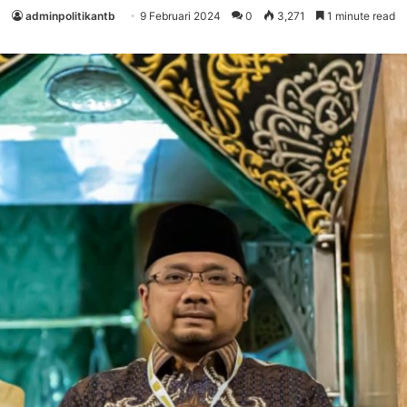
adminpolitikantb
9 Februari 2024
0
3,271
1 minute read