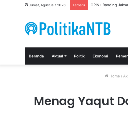
Kuasa Hukum Apresia
Jumat, Agustus 7 2026
Terbaru
Beranda
Aktual
Politik
Ekonomi
Pemer
Home
/
Ak
Menag Yaqut D