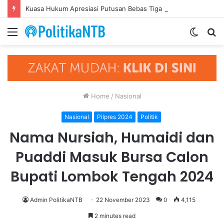
Kuasa Hukum Apresiasi Putusan Bebas Tiga Terdakwa Kasus Gratifikasi DPRD NTB, Ajak Semua Pihak Hormati Supremasi Hukum
Menu
Switch
S
skin
fo
Home
/
Nasional
Nasional
Pilpres 2024
Politik
Nama Nursiah, Humaidi dan
Puaddi Masuk Bursa Calon
Bupati Lombok Tengah 2024
Admin PolitikaNTB
22 November 2023
0
4,115
2 minutes read