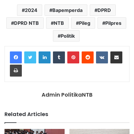
2024
Bapemperda
DPRD
DPRD NTB
NTB
Pileg
Pilpres
Politik
LinkedIn
Tumblr
Pinterest
Reddit
VKontakte
Share via Email
Print
Admin PolitikaNTB
Related Articles