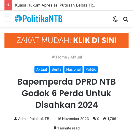
Kuasa Hukum Apresiasi Putusan Bebas Tiga Terdakwa Kasus Gratifikasi DPRD NTB, Ajak Semua Pihak Hormati Supremasi Hukum
Menu
Switch
S
skin
fo
Home
/
Aktual
Aktual
Berita
Nasional
Politik
Bapemperda DPRD NTB
Godok 6 Perda Untuk
Disahkan 2024
Admin PolitikaNTB
16 November 2023
0
1,796
1 minute read