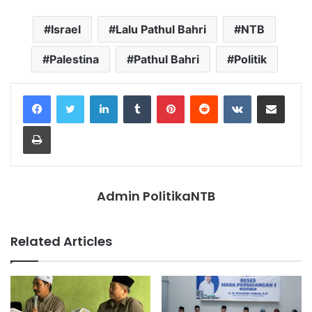
Israel
Lalu Pathul Bahri
NTB
Palestina
Pathul Bahri
Politik
LinkedIn
Tumblr
Pinterest
Reddit
VKontakte
Share via Email
Print
Admin PolitikaNTB
Related Articles