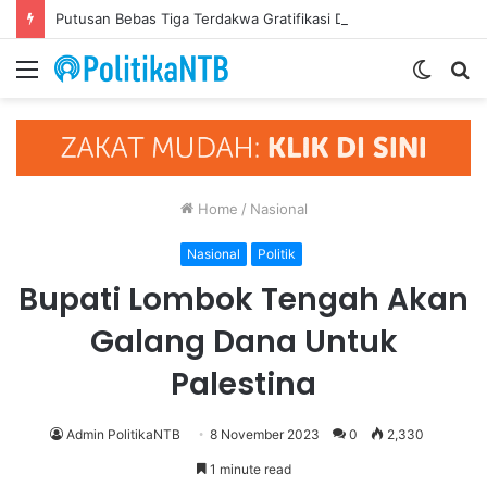
Putusan Bebas Tiga Terdakwa Gratifikasi DPRD NTB Tegaskan Keadilan Berdasarkan Fakta Persidangan
Menu
Switch
S
skin
fo
Home
/
Nasional
Nasional
Politik
Bupati Lombok Tengah Akan
Galang Dana Untuk
Palestina
Admin PolitikaNTB
8 November 2023
0
2,330
1 minute read