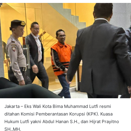
Jakarta – Eks Wali Kota Bima Muhammad Lutfi resmi
ditahan Komisi Pemberantasan Korupsi (KPK). Kuasa
Hukum Lutfi yakni Abdul Hanan S.H., dan Hijrat Prayitno
SH.,MH.