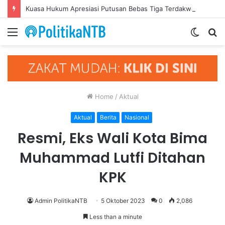
Kuasa Hukum Apresiasi Putusan Bebas Tiga Terdakwa Kasus Gratifikasi DPRD NTB, Ajak Semua Pihak Hormati Supremasi Hukum
Menu
Switch
S
skin
fo
Home
/
Aktual
Aktual
Berita
Nasional
Resmi, Eks Wali Kota Bima
Muhammad Lutfi Ditahan
KPK
Admin PolitikaNTB
5 Oktober 2023
0
2,086
Less than a minute