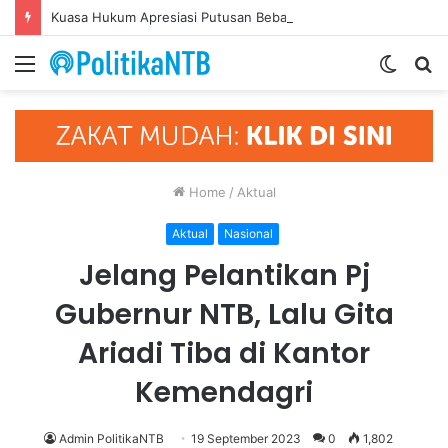
Kuasa Hukum Apresiasi Putusan Bebas Tiga Terdakwa Kasus Gratifikasi DPRD NTB, Ajak Semua Pihak Hormati Supremasi Hukum
Menu
Switch
S
skin
fo
Home
/
Aktual
Aktual
Nasional
Jelang Pelantikan Pj
Gubernur NTB, Lalu Gita
Ariadi Tiba di Kantor
Kemendagri
Admin PolitikaNTB
19 September 2023
0
1,802