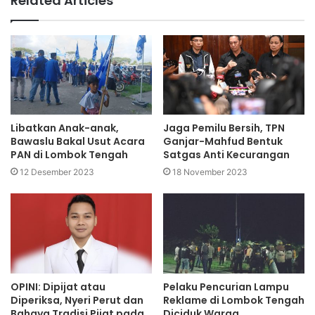
Related Articles
Libatkan Anak-anak,
Jaga Pemilu Bersih, TPN
Bawaslu Bakal Usut Acara
Ganjar-Mahfud Bentuk
PAN di Lombok Tengah
Satgas Anti Kecurangan
12 Desember 2023
18 November 2023
OPINI: Dipijat atau
Pelaku Pencurian Lampu
Diperiksa, Nyeri Perut dan
Reklame di Lombok Tengah
Bahaya Tradisi Pijat pada
Diciduk Warga