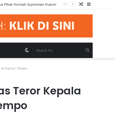
Random
Sidebar
rsidangan
Article
Switch
Search
skin
for
 di Kantor Tempo
s Teror Kepala
Tempo