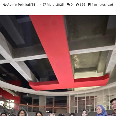
Admin PolitikaNTB
27 Maret 2025
0
656
4 minutes read