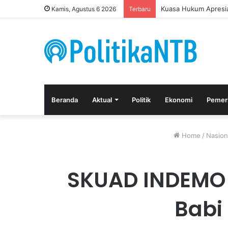
Putusan Bebas Tiga 
Kamis, Agustus 6 2026
Terbaru
Beranda
Aktual
Politik
Ekonomi
Pemer
Home
/
Nasion
SKUAD INDEMO 
Babi