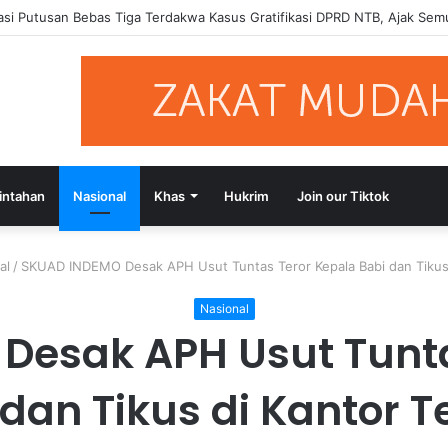
Terdakwa Gratifikasi DPRD NTB Tegaskan Keadilan Berdasarkan Fakta Pe
intahan
Nasional
Khas
Hukrim
Join our Tiktok
al
/
SKUAD INDEMO Desak APH Usut Tuntas Teror Kepala Babi dan Tikus
Nasional
Desak APH Usut Tunta
 dan Tikus di Kantor 