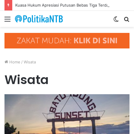
Kuasa Hukum Apresiasi Putusan Bebas Tiga Terdakwa Kasus Gratifikasi DPRD NTB, Ajak Semua Pihak Hormati Supremasi Hukum
Menu
Switc
S
skin
fo
Home
/
Wisata
Wisata