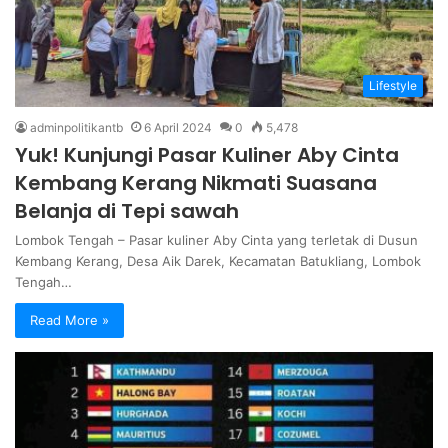
Lifestyle
adminpolitikantb
6 April 2024
0
5,478
Yuk! Kunjungi Pasar Kuliner Aby Cinta
Kembang Kerang Nikmati Suasana
Belanja di Tepi sawah
Lombok Tengah – Pasar kuliner Aby Cinta yang terletak di Dusun
Kembang Kerang, Desa Aik Darek, Kecamatan Batukliang, Lombok
Tengah…
Read More »