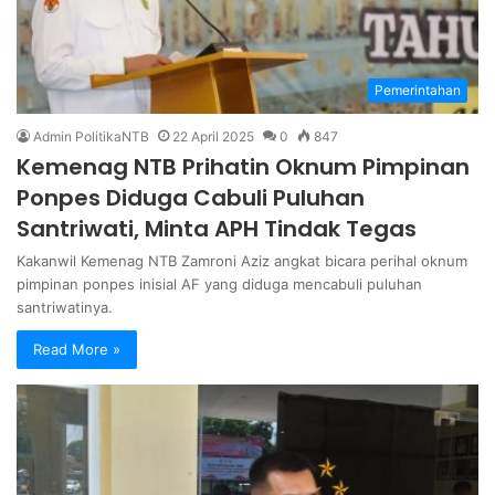
Pemerintahan
Admin PolitikaNTB
22 April 2025
0
847
Kemenag NTB Prihatin Oknum Pimpinan
Ponpes Diduga Cabuli Puluhan
Santriwati, Minta APH Tindak Tegas
Kakanwil Kemenag NTB Zamroni Aziz angkat bicara perihal oknum
pimpinan ponpes inisial AF yang diduga mencabuli puluhan
santriwatinya.
Read More »