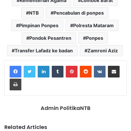
Kementerian Agama
Lombok Barat
NTB
Pencabulan di ponpes
Pimpinan Ponpes
Polresta Mataram
Pondok Pesantren
Ponpes
Transfer Lafadz ke badan
Zamroni Aziz
LinkedIn
Tumblr
Pinterest
Reddit
VKontakte
Share via Email
Print
Admin PolitikaNTB
Related Articles