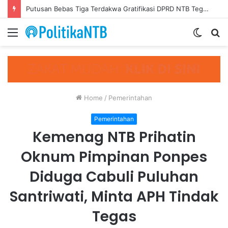
Putusan Bebas Tiga Terdakwa Gratifikasi DPRD NTB Tegaskan Keadilan Berdasarkan Fakta Persidangan
Menu
Switch
S
skin
fo
Home
/
Pemerintahan
Pemerintahan
Kemenag NTB Prihatin
Oknum Pimpinan Ponpes
Diduga Cabuli Puluhan
Santriwati, Minta APH Tindak
Tegas