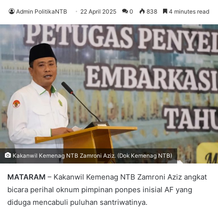
Admin PolitikaNTB
22 April 2025
0
838
4 minutes read
Kakanwil Kemenag NTB Zamroni Aziz. (Dok Kemenag NTB)
MATARAM
– Kakanwil Kemenag NTB Zamroni Aziz angkat
bicara perihal oknum pimpinan ponpes inisial AF yang
diduga mencabuli puluhan santriwatinya.