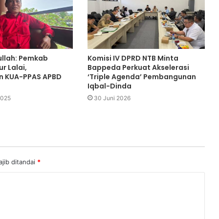
llah: Pemkab
Komisi IV DPRD NTB Minta
r Lalai,
Bappeda Perkuat Akselerasi
 KUA-PPAS APBD
‘Triple Agenda’ Pembangunan
Iqbal-Dinda
2025
30 Juni 2026
jib ditandai
*