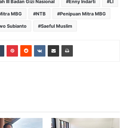
h III Badan Gizi Nasional
Enny Indarti
LI
Mitra MBG
NTB
Penipuan Mitra MBG
wo Subianto
Saeful Muslim
dIn
Tumblr
Pinterest
Reddit
VKontakte
Share via Email
Print