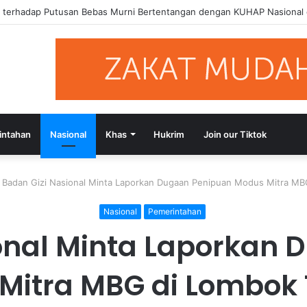
si Putusan Bebas Tiga Terdakwa Kasus Gratifikasi DPRD NTB, Ajak Se
intahan
Nasional
Khas
Hukrim
Join our Tiktok
Badan Gizi Nasional Minta Laporkan Dugaan Penipuan Modus Mitra M
Nasional
Pemerintahan
onal Minta Laporkan
Mitra MBG di Lombok