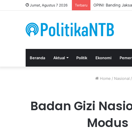
Kuasa Hukum Apresia
Jumat, Agustus 7 2026
Terbaru
Beranda
Aktual
Politik
Ekonomi
Pemer
Home
/
Nasional
/
Badan Gizi Nasi
Modus 