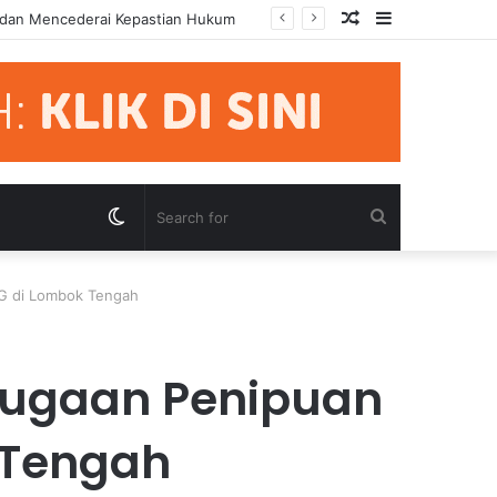
Random
Sidebar
mua Pihak Hormati Supremasi Hukum
Article
Switch
Search
skin
for
BG di Lombok Tengah
 Dugaan Penipuan
 Tengah