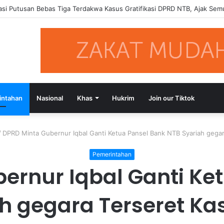
Terdakwa Gratifikasi DPRD NTB Tegaskan Keadilan Berdasarkan Fakta Pe
intahan
Nasional
Khas
Hukrim
Join our Tiktok
/
DPRD Minta Gubernur Iqbal Ganti Ketua Pansel Bank NTB Syariah gegar
Pemerintahan
ernur Iqbal Ganti Ke
h gegara Terseret Ka