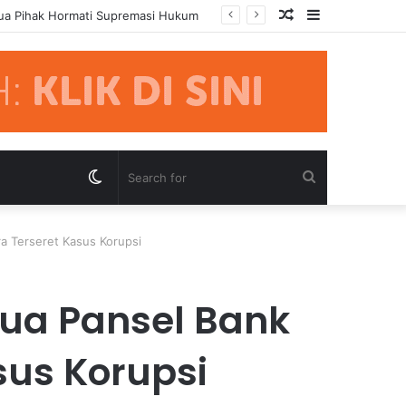
Random
Sidebar
rsidangan
Article
Switch
Search
skin
for
a Terseret Kasus Korupsi
tua Pansel Bank
sus Korupsi