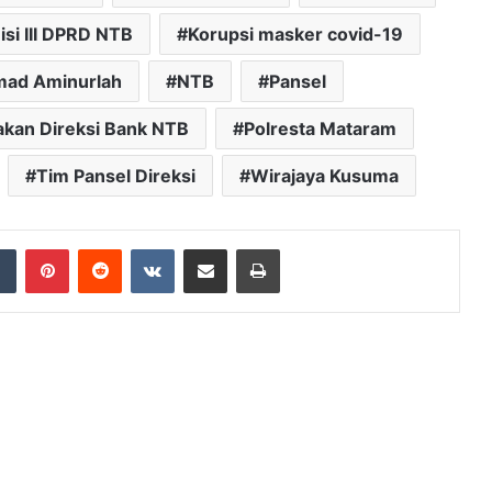
si III DPRD NTB
Korupsi masker covid-19
ad Aminurlah
NTB
Pansel
kan Direksi Bank NTB
Polresta Mataram
Tim Pansel Direksi
Wirajaya Kusuma
dIn
Tumblr
Pinterest
Reddit
VKontakte
Share via Email
Print