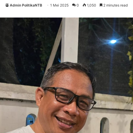
Admin PolitikaNTB
1 Mei 2025
0
1,050
2 minutes read