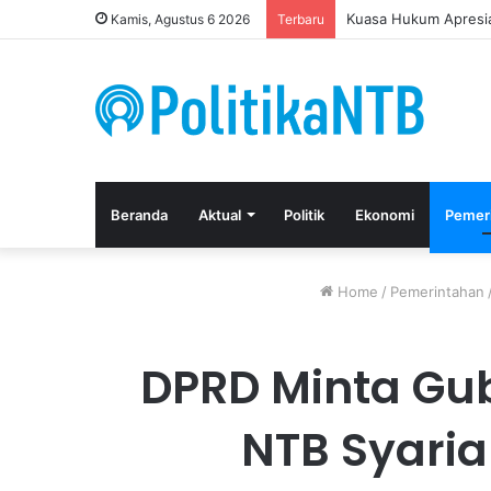
Putusan Bebas Tiga 
Kamis, Agustus 6 2026
Terbaru
Beranda
Aktual
Politik
Ekonomi
Pemer
Home
/
Pemerintahan
DPRD Minta Gub
NTB Syaria