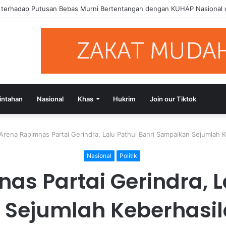
si Putusan Bebas Tiga Terdakwa Kasus Gratifikasi DPRD NTB, Ajak Se
intahan
Nasional
Khas
Hukrim
Join our Tiktok
 Arena Rapimnas Partai Gerindra, Lalu Pathul Bahri Sampaikan Sejumlah
Nasional
Politik
as Partai Gerindra, L
Sejumlah Keberhasi