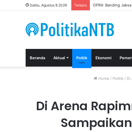
Kuasa Hukum Apresia
Sabtu, Agustus 8 2026
Terbaru
Beranda
Aktual
Politik
Ekonomi
Pemer
Home
/
Politik
/
Di
Di Arena Rapimn
Sampaikan 