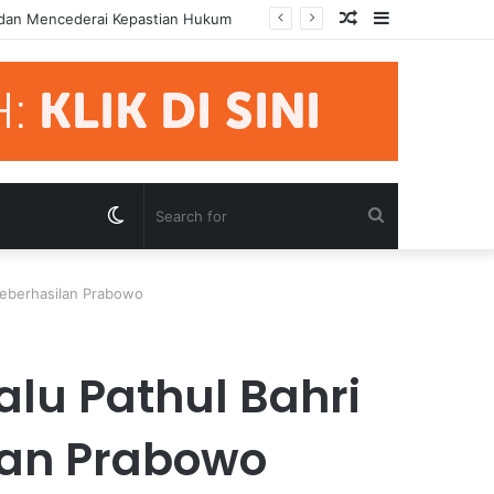
Random
Sidebar
mua Pihak Hormati Supremasi Hukum
Article
Switch
Search
skin
for
 Keberhasilan Prabowo
alu Pathul Bahri
lan Prabowo