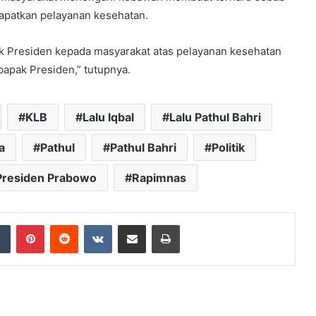
apatkan pelayanan kesehatan.
k Presiden kepada masyarakat atas pelayanan kesehatan
bapak Presiden,” tutupnya.
KLB
Lalu Iqbal
Lalu Pathul Bahri
a
Pathul
Pathul Bahri
Politik
Presiden Prabowo
Rapimnas
dIn
Tumblr
Pinterest
Reddit
VKontakte
Share via Email
Print