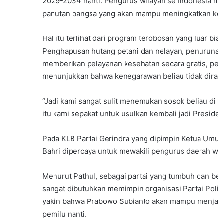
2029-2034 nanti. Pengurus wilayah se Indonesia m
panutan bangsa yang akan mampu meningkatkan kes
Hal itu terlihat dari program terobosan yang luar b
Penghapusan hutang petani dan nelayan, penurunan
memberikan pelayanan kesehatan secara gratis, pem
menunjukkan bahwa kenegarawan beliau tidak dirag
“Jadi kami sangat sulit menemukan sosok beliau d
itu kami sepakat untuk usulkan kembali jadi Presid
Pada KLB Partai Gerindra yang dipimpin Ketua Umu
Bahri dipercaya untuk mewakili pengurus daerah
Menurut Pathul, sebagai partai yang tumbuh dan 
sangat dibutuhkan memimpin organisasi Partai Poli
yakin bahwa Prabowo Subianto akan mampu menjadi
pemilu nanti.