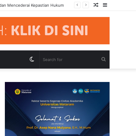
Random
Sidebar
 dan Mencederai Kepastian Hukum
Article
Switch
Search
skin
for