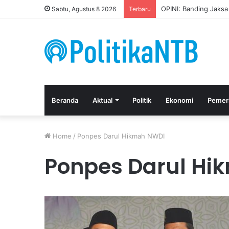
OPINI: Banding Jaks
Sabtu, Agustus 8 2026
Terbaru
Beranda
Aktual
Politik
Ekonomi
Pemer
Home
/
Ponpes Darul Hikmah NWDI
Ponpes Darul Hi