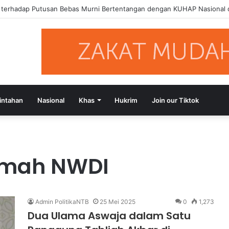
a terhadap Putusan Bebas Murni Bertentangan dengan KUHAP Nasional
intahan
Nasional
Khas
Hukrim
Join our Tiktok
kmah NWDI
Admin PolitikaNTB
25 Mei 2025
0
1,273
Dua Ulama Aswaja dalam Satu