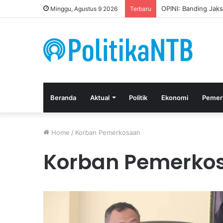
OPINI: Banding Jak
Minggu, Agustus 9 2026
Terbaru
Beranda
Aktual
Politik
Ekonomi
Pemer
Home
/
Korban Pemerkosaan
Korban Pemerko