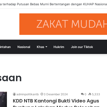
sa terhadap Putusan Bebas Murni Bertentangan dengan KUHAP Nasiona
intahan
Nasional
Khas
Hukrim
Join our Tiktok
saan
adminpolitikantb
3 Desember 2024
0
5,333
KDD NTB Kantongi Bukti Video Agus