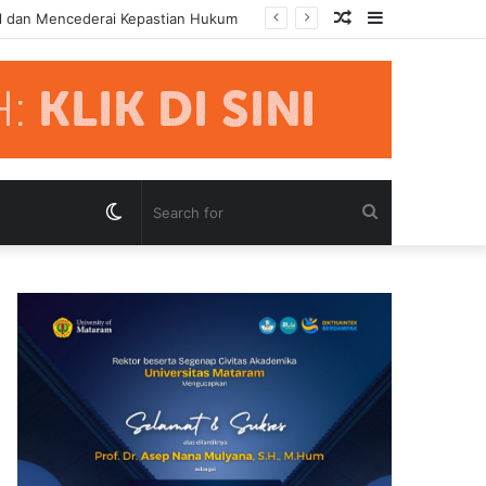
Random
Sidebar
l dan Mencederai Kepastian Hukum
Article
Switch
Search
skin
for