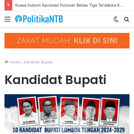
Kuasa Hukum Apresiasi Putusan Bebas Tiga Terdakwa Kasus Gratifikasi DPRD NTB, Ajak Semua Pihak Hormati Supremasi Hukum
Menu
Switc
S
skin
fo
Home
/
Kandidat Bupati
Kandidat Bupati