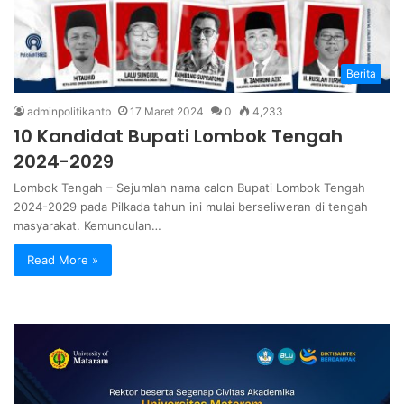
Berita
adminpolitikantb
17 Maret 2024
0
4,233
10 Kandidat Bupati Lombok Tengah
2024-2029
Lombok Tengah – Sejumlah nama calon Bupati Lombok Tengah
2024-2029 pada Pilkada tahun ini mulai berseliweran di tengah
masyarakat. Kemunculan…
Read More »