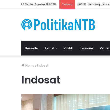
OPINI: Banding Jaks
Sabtu, Agustus 8 2026
Terbaru
Beranda
Aktual
Politik
Ekonomi
Pemer
Home
/
Indosat
Indosat