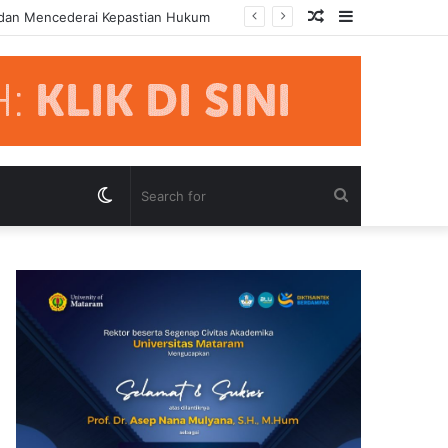
Random
Sidebar
 dan Mencederai Kepastian Hukum
Article
Switch
Search
skin
for