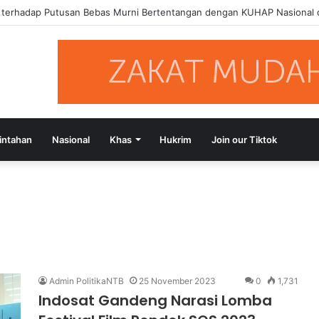
a terhadap Putusan Bebas Murni Bertentangan dengan KUHAP Nasional
intahan
Nasional
Khas
Hukrim
Join our Tiktok
Admin PolitikaNTB
25 November 2023
0
1,731
Indosat Gandeng Narasi Lomba