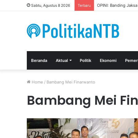
OPINI: Banding Jaks
Sabtu, Agustus 8 2026
Terbaru
Beranda
Aktual
Politik
Ekonomi
Pemer
Home
/
Bambang Mei Finarwanto
Bambang Mei Fi