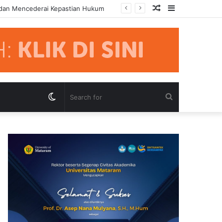
Random
Sidebar
 dan Mencederai Kepastian Hukum
Article
Switch
Search
skin
for