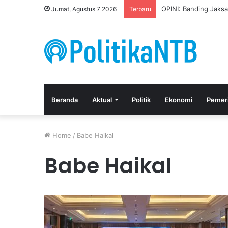
OPINI: Banding Jaks
Jumat, Agustus 7 2026
Terbaru
Beranda
Aktual
Politik
Ekonomi
Pemer
Home
/
Babe Haikal
Babe Haikal