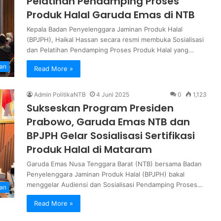
Pelatihan Pendamping Proses
Produk Halal Garuda Emas di NTB
Kepala Badan Penyelenggara Jaminan Produk Halal
(BPJPH), Haikal Hassan secara resmi membuka Sosialisasi
dan Pelatihan Pendamping Proses Produk Halal yang…
an
Read More »
Admin PolitikaNTB
4 Juni 2025
0
1,123
Sukseskan Program Presiden
Prabowo, Garuda Emas NTB dan
BPJPH Gelar Sosialisasi Sertifikasi
Produk Halal di Mataram
Garuda Emas Nusa Tenggara Barat (NTB) bersama Badan
Penyelenggara Jaminan Produk Halal (BPJPH) bakal
menggelar Audiensi dan Sosialisasi Pendamping Proses…
an
Read More »