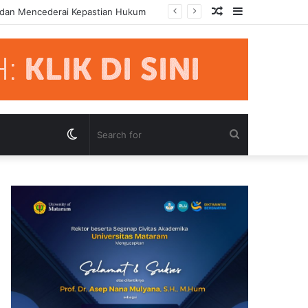
Random
Sidebar
 dan Mencederai Kepastian Hukum
Article
Switch
Search
skin
for