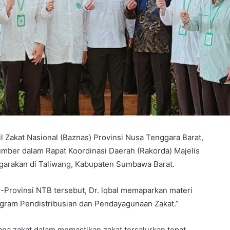
 Zakat Nasional (Baznas) Provinsi Nusa Tenggara Barat,
umber dalam Rapat Koordinasi Daerah (Rakorda) Majelis
ggarakan di Taliwang, Kabupaten Sumbawa Barat.
e-Provinsi NTB tersebut, Dr. lqbal memaparkan materi
gram Pendistribusian dan Pendayagunaan Zakat.”
ga zakat dalam memastikan zakat tersalurkan tepat