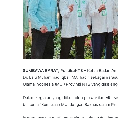
SUMBAWA BARAT, PolitikaNTB
– Ketua Badan Amil
Dr. Lalu Muhammad lqbal, MA, hadir sebagai naras
Ulama Indonesia (MUI) Provinsi NTB yang diselen
Dalam kegiatan yang diikuti oleh perwakilan MUI s
bertema “Kemitraan MUI dengan Baznas dalam Pro
Ia menegaskan pentingnya sinergi ulama dan lemba