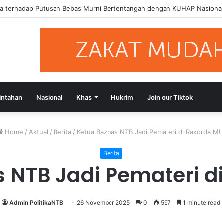
asi Putusan Bebas Tiga Terdakwa Kasus Gratifikasi DPRD NTB, Ajak S
intahan
Nasional
Khas
Hukrim
Join our Tiktok
Home
/
Aktual
/
Berita
/
Ketua Baznas NTB Jadi Pemateri di Rakorda MU
Berita
 NTB Jadi Pemateri d
Admin PolitikaNTB
26 November 2025
0
597
1 minute read