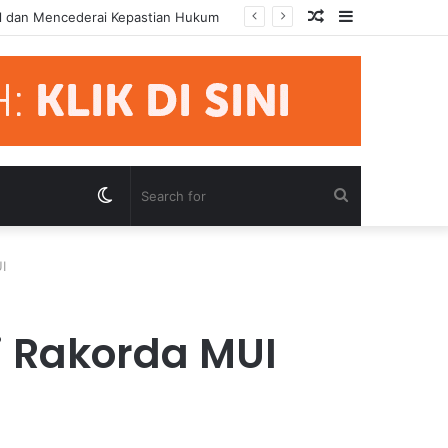
Random
Sidebar
emua Pihak Hormati Supremasi Hukum
Article
Switch
Search
skin
for
I
i Rakorda MUI