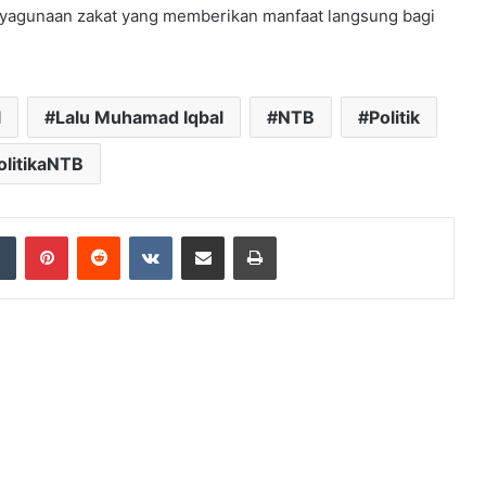
yagunaan zakat yang memberikan manfaat langsung bagi
l
Lalu Muhamad Iqbal
NTB
Politik
olitikaNTB
dIn
Tumblr
Pinterest
Reddit
VKontakte
Share via Email
Print