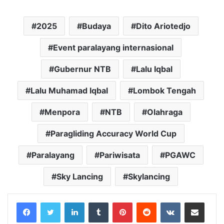
2025
Budaya
Dito Ariotedjo
Event paralayang internasional
Gubernur NTB
Lalu Iqbal
Lalu Muhamad Iqbal
Lombok Tengah
Menpora
NTB
Olahraga
Paragliding Accuracy World Cup
Paralayang
Pariwisata
PGAWC
Sky Lancing
Skylancing
LinkedIn
Tumblr
Pinterest
Reddit
VKontakte
Share via Email
Print