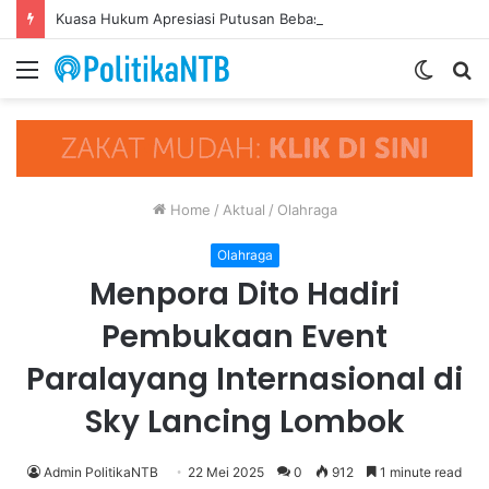
Kuasa Hukum Apresiasi Putusan Bebas Tiga Terdakwa Kasus Gratifikasi DPRD NTB, Ajak Semua Pihak Hormati Supremasi Hukum
Menu
Switch
S
skin
fo
Home
/
Aktual
/
Olahraga
Olahraga
Menpora Dito Hadiri
Pembukaan Event
Paralayang Internasional di
Sky Lancing Lombok
Admin PolitikaNTB
22 Mei 2025
0
912
1 minute read