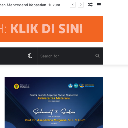
Random
Sidebar
 dan Mencederai Kepastian Hukum
Article
Switch
Search
skin
for