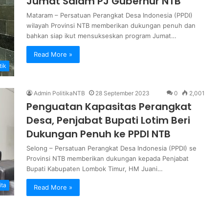
Jumat Salam PJ Gubernur NTB
Mataram – Persatuan Perangkat Desa Indonesia (PPDI)
wilayah Provinsi NTB memberikan dukungan penuh dan
bahkan siap ikut mensukseskan program Jumat…
Read More »
tik
Admin PolitikaNTB
28 September 2023
0
2,001
Penguatan Kapasitas Perangkat
Desa, Penjabat Bupati Lotim Beri
Dukungan Penuh ke PPDI NTB
Selong – Persatuan Perangkat Desa Indonesia (PPDI) se
Provinsi NTB memberikan dukungan kepada Penjabat
Bupati Kabupaten Lombok Timur, HM Juani…
ita
Read More »