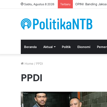
OPINI: Banding Jaks
Sabtu, Agustus 8 2026
Terbaru
Beranda
Aktual
Politik
Ekonomi
Pemer
Home
/
PPDI
PPDI