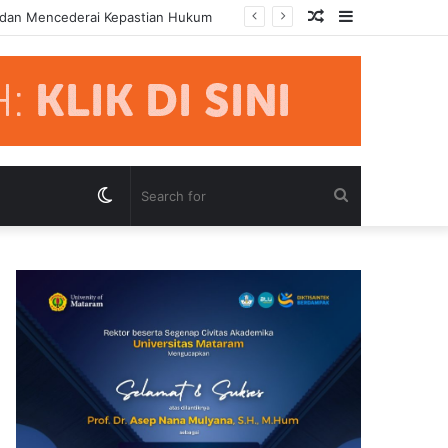
Random
Sidebar
 dan Mencederai Kepastian Hukum
Article
Switch
Search
skin
for