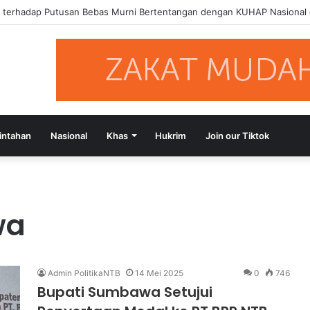
a terhadap Putusan Bebas Murni Bertentangan dengan KUHAP Nasional
intahan
Nasional
Khas
Hukrim
Join our Tiktok
wa
Admin PolitikaNTB
14 Mei 2025
0
746
Bupati Sumbawa Setujui