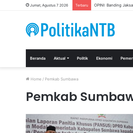
OPINI: Banding Jaks
Jumat, Agustus 7 2026
Terbaru
Beranda
Aktual
Politik
Ekonomi
Pemer
Home
/
Pemkab Sumbawa
Pemkab Sumba