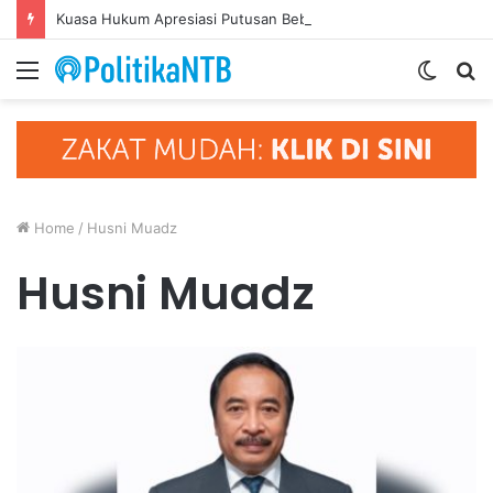
Kuasa Hukum Apresiasi Putusan Bebas Tiga Terdakwa Kasus Gratifikasi DPRD NTB, Ajak Semua Pihak Hormati Supremasi Hukum
Menu
Switc
S
skin
fo
Home
/
Husni Muadz
Husni Muadz