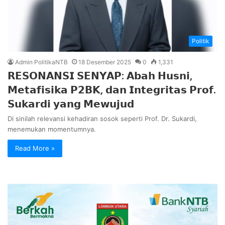
Politik
Admin PolitikaNTB
18 Desember 2025
0
1,331
𝗥𝗘𝗦𝗢𝗡𝗔𝗡𝗦𝗜 𝗦𝗘𝗡𝗬𝗔𝗣: 𝗔𝗯𝗮𝗵 𝗛𝘂𝘀𝗻𝗶,
𝗠𝗲𝘁𝗮𝗳𝗶𝘀𝗶𝗸𝗮 𝗣𝟮𝗕𝗞, 𝗱𝗮𝗻 𝗜𝗻𝘁𝗲𝗴𝗿𝗶𝘁𝗮𝘀 𝗣𝗿𝗼𝗳.
𝗦𝘂𝗸𝗮𝗿𝗱𝗶 𝘆𝗮𝗻𝗴 𝗠𝗲𝘄𝘂𝗷𝘂𝗱
Di sinilah relevansi kehadiran sosok seperti Prof. Dr. Sukardi,
menemukan momentumnya.
Read More »