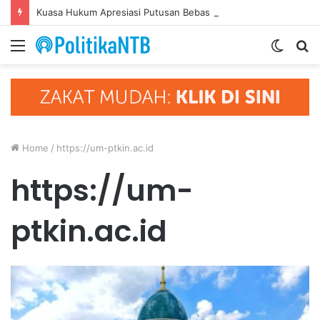
Kuasa Hukum Apresiasi Putusan Bebas Tiga Terdakwa Kasus Gratifikasi DPRD NTB, Ajak Semua Pihak Hormati Supremasi Hukum
Menu
Switc
S
skin
fo
Home
/
https://um-ptkin.ac.id
https://um-
ptkin.ac.id