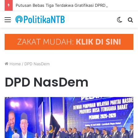
Putusan Bebas Tiga Terdakwa Gratifikasi DPRD NTB Tegaskan Keadilan Berdasarkan Fakta Persidangan
Menu
Switc
S
skin
fo
Home
/
DPD NasDem
DPD NasDem