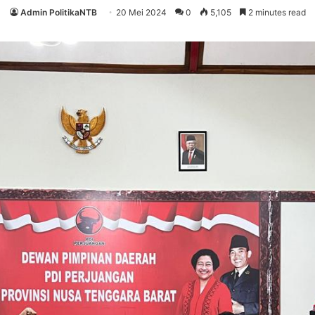
Admin PolitikaNTB
20 Mei 2024
0
5,105
2 minutes read