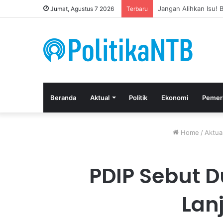
Kuasa Hukum Apresia
Jumat, Agustus 7 2026
Terbaru
Beranda
Aktual
Politik
Ekonomi
Pemer
Home
/
Aktua
PDIP Sebut Du
Lanj