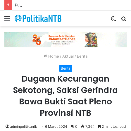
Putusan Bebas Tiga Terdakwa Gratifikasi DPRD NTB Tegaskan Keadilan Berdasarkan Fakta Persidangan
Menu
Switch
S
skin
fo
Home
/
Aktual
/
Berita
Berita
Dugaan Kecurangan
Sekotong, Saksi Gerindra
Bawa Bukti Saat Pleno
Provinsi NTB
adminpolitikantb
6 Maret 2024
0
7,364
2 minutes read